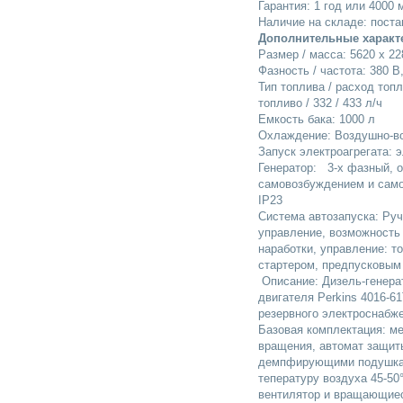
Гарантия: 1 год или 4000
Наличие на складе: поста
Дополнительные характ
Размер / масса: 5620 x 228
Фазность / частота: 380 В,
Тип топлива / расход топ
топливо / 332 / 433 л/ч
Емкость бака: 1000 л
Охлаждение: Воздушно-в
Запуск электроагрегата: 
Генератор: 3-х фазный, 
самовозбуждением и само
IP23
Система автозапуска: Руч
управление, возможность 
наработки, управление: т
стартером, предпусковым
Описание: Дизель-генера
двигателя Perkins 4016-
резервного электроснабж
Базовая комплектация: м
вращения, автомат защиты
демпфирующими подушкам
тепературу воздуха 45-50
вентилятор и вращающиес