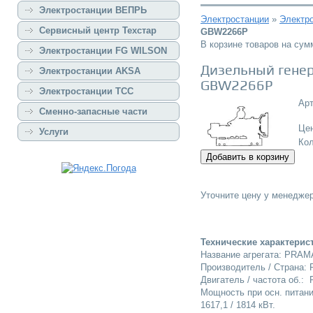
Электростанции ВЕПРЬ
Электростанции
»
Электр
Сервисный центр Техстар
GBW2266P
В корзине товаров на су
Электростанции FG WILSON
Дизельный гене
Электростанции AKSA
GBW2266P
Электростанции ТСС
Арт
Сменно-запасные части
Це
Услуги
Ко
Уточните цену у менеджер
Технические характерис
Название агрегата: PRA
Производитель / Страна
Двигатель / частота об.: 
Мощность при осн. питани
1617,1 / 1814 кВт.