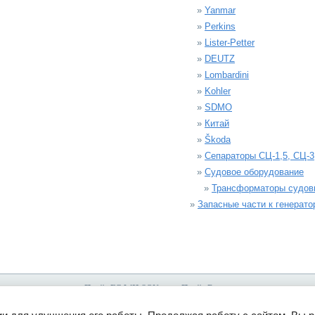
»
Yanmar
»
Perkins
»
Lister-Petter
»
DEUTZ
»
Lombardini
»
Kohler
»
SDMO
»
Китай
»
Škoda
»
Сепараторы СЦ-1,5, СЦ-3
»
Судовое оборудование
»
Трансформаторы судов
»
Запасные части к генерат
Прайс FG WILSON
Прайс Вепрь