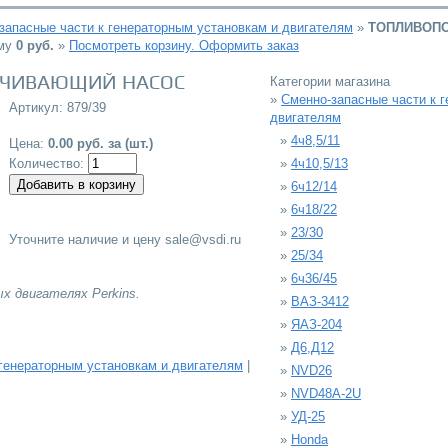
запасные части к генераторным установкам и двигателям
»
ТОПЛИВОП
мму
0
руб.
»
Посмотреть корзину. Оформить заказ
ЧИВАЮЩИЙ НАСОС
Категории магазина
»
Сменно-запасные части к 
Артикул: 879/39
двигателям
»
4ч8,5/11
Цена:
0.00 руб. за (шт.)
Количество:
»
4ч10,5/13
»
6ч12/14
»
6ч18/22
»
23/30
Уточните наличие и цену sale@vsdi.ru
»
25/34
»
6ч36/45
ых двигателях
Perkins.
»
ВАЗ-3412
»
ЯАЗ-204
»
Д6,Д12
 генераторным установкам и двигателям
|
»
NVD26
»
NVD48A-2U
»
УД-25
»
Honda