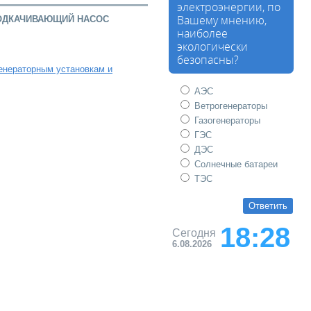
электроэнергии, по
ОДКАЧИВАЮЩИЙ НАСОС
Вашему мнению,
наиболее
экологически
безопасны?
генераторным установкам и
АЭС
Ветрогенераторы
Газогенераторы
ГЭС
ДЭС
Солнечные батареи
ТЭС
18:28
Сегодня
6.08.2026